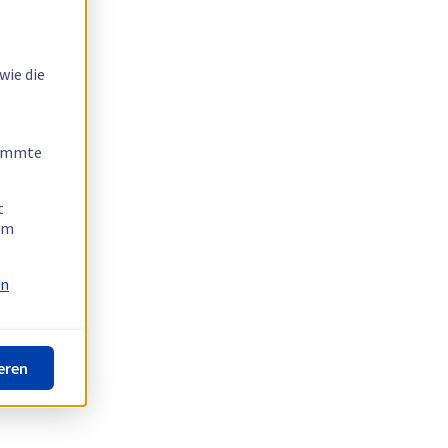
wie die
timmte
t
 am
on
eren