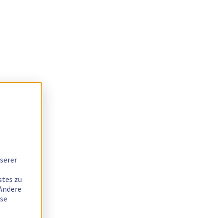
serer
stes zu
 Andere
ese