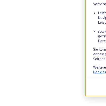
Vorbeha
Leis
Navi
Leis
sowi
gezi
Date
Sie kön
anpasse
Seitene
Weitere
Cookies