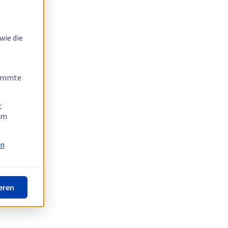
wie die
timmte
t
 am
on
eren