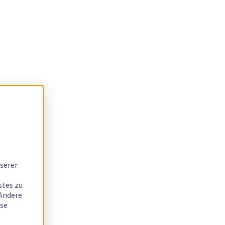
serer
stes zu
 Andere
ese