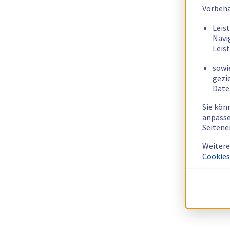
Vorbeha
Leis
Navi
Leis
sowi
gezi
Date
Sie kön
anpasse
Seitene
Weitere
Cookies