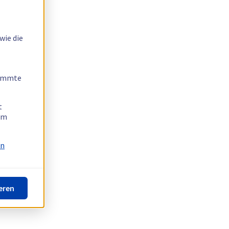
wie die
timmte
t
 am
on
eren