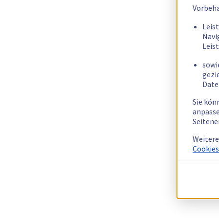
Vorbeha
Leis
Navi
Leis
sowi
gezi
Date
Sie kön
anpasse
Seitene
Weitere
Cookies