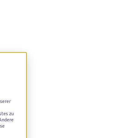
serer
stes zu
 Andere
ese