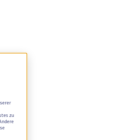
serer
stes zu
 Andere
ese