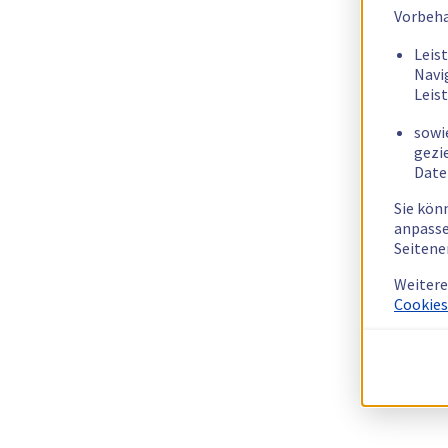
Vorbeha
Leis
Navi
Leis
sowi
gezi
Date
Sie kön
anpasse
Seitene
Weitere
Cookies