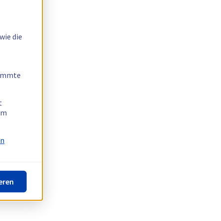
wie die
timmte
t
 am
on
eren