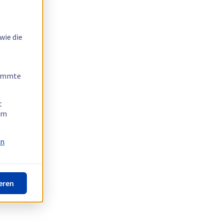
wie die
timmte
t
 am
on
eren