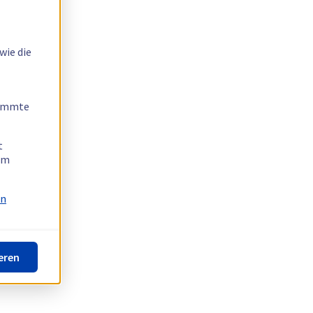
wie die
timmte
t
 am
on
eren