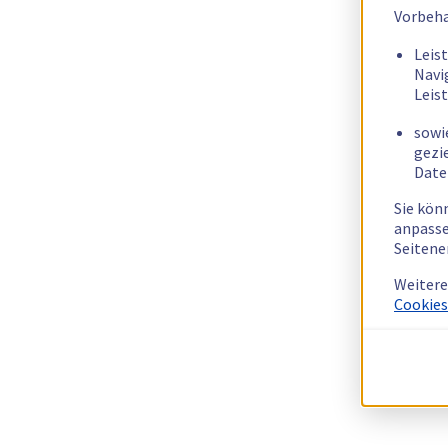
Vorbeha
Leis
Navi
Leis
sowi
gezi
Date
Sie kön
anpasse
Seitene
Weitere
Cookies