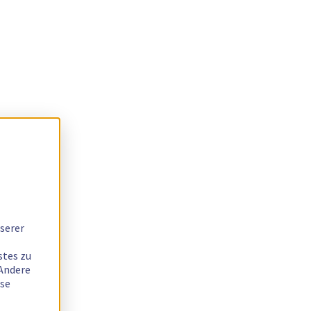
serer
stes zu
 Andere
ese