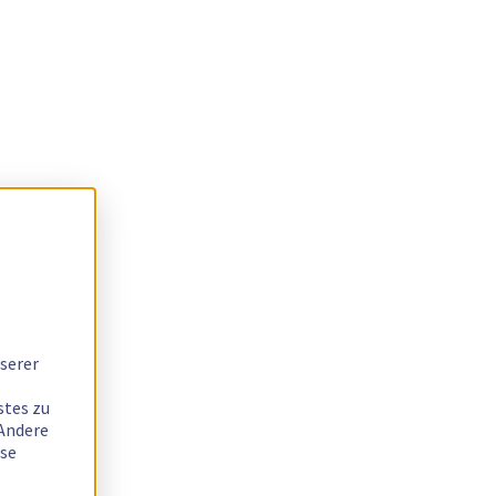
serer
stes zu
 Andere
ese