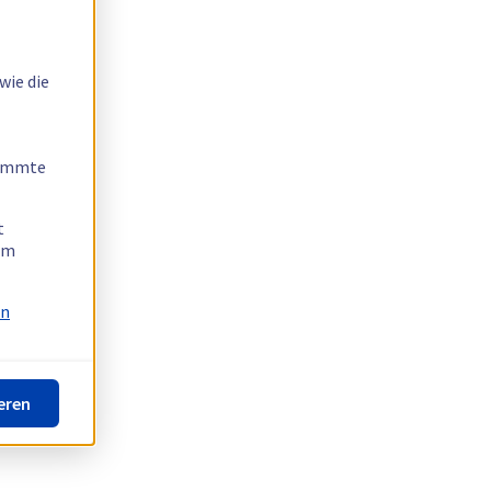
wie die
timmte
t
 am
on
eren