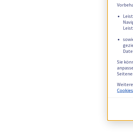
Vorbeha
Leis
Navi
Leis
sowi
gezi
Date
Sie kön
anpasse
Seitene
Weitere
Cookies