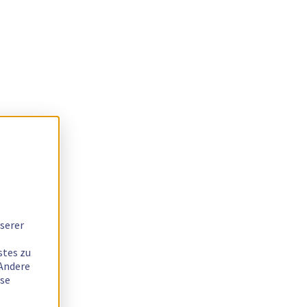
serer
stes zu
 Andere
ese