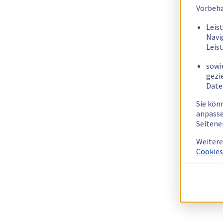
Vorbeha
Leis
Navi
Leis
sowi
gezi
Date
Sie kön
anpasse
Seitene
Weitere
Cookies