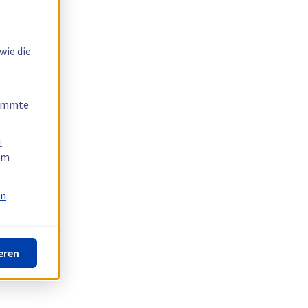
wie die
timmte
t
 am
on
eren