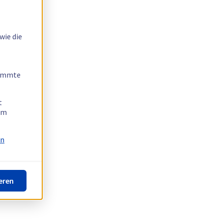
wie die
timmte
t
 am
on
eren