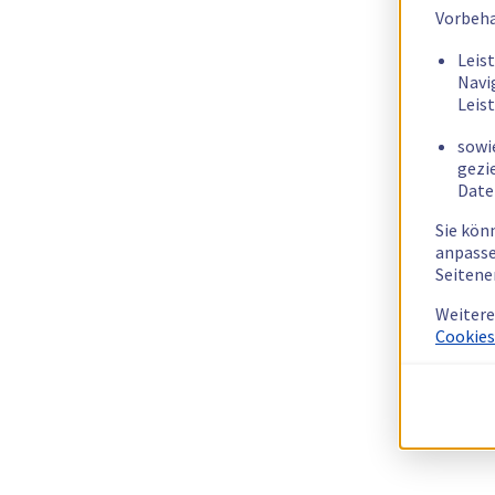
Vorbeha
Leis
Navi
Leis
sowi
gezi
Date
Sie kön
anpasse
Seitene
Weitere
Cookies