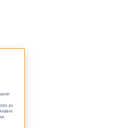
serer
stes zu
 Andere
ese