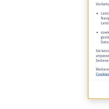
Vorbeha
Leis
Navi
Leis
sowi
gezi
Date
Sie kön
anpasse
Seitene
Weitere
Cookies