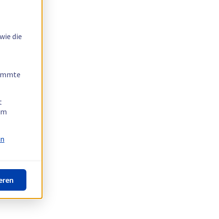
wie die
timmte
t
 am
on
eren