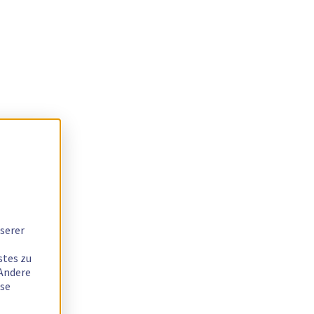
serer
stes zu
 Andere
ese