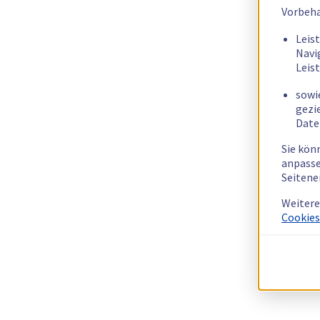
Vorbeha
Leis
Navi
Leis
sowi
gezi
Date
Sie kön
anpasse
Seitene
Weitere
Cookies