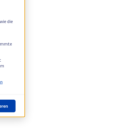
wie die
timmte
t
 am
on
eren