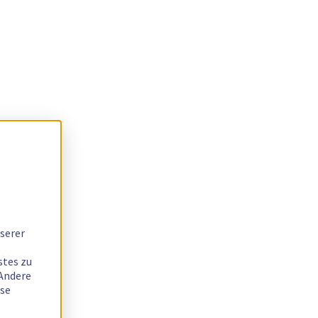
serer
stes zu
 Andere
ese