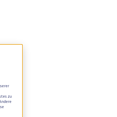
serer
stes zu
 Andere
ese