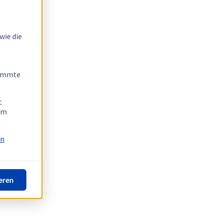
wie die
timmte
t
 am
on
eren