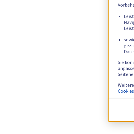
Vorbeha
Leis
Navi
Leis
sowi
gezi
Date
Sie kön
anpasse
Seitene
Weitere
Cookies