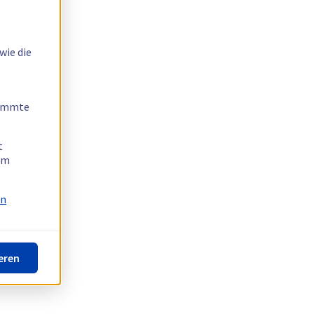
wie die
timmte
t
 am
on
eren