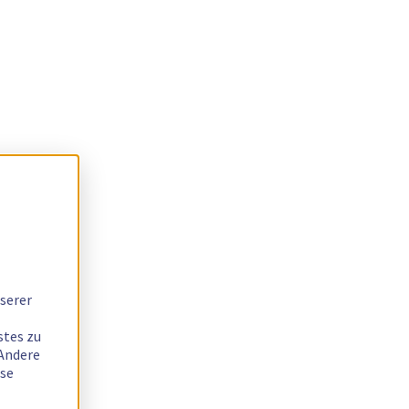
serer
stes zu
 Andere
ese