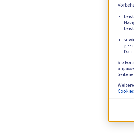
Vorbeha
Leis
Navi
Leis
sowi
gezi
Date
Sie kön
anpasse
Seitene
Weitere
Cookies