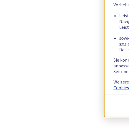
Vorbeha
Leis
Navi
Leis
sowi
gezi
Date
Sie kön
anpasse
Seitene
Weitere
Cookies