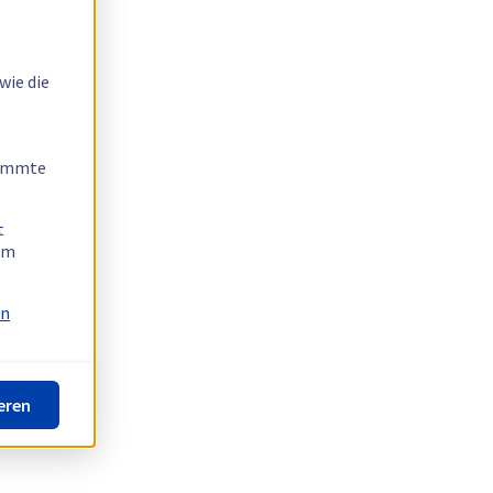
wie die
timmte
t
 am
on
eren