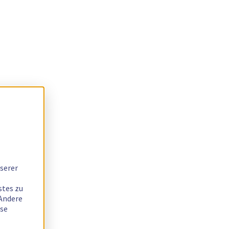
serer
stes zu
 Andere
ese