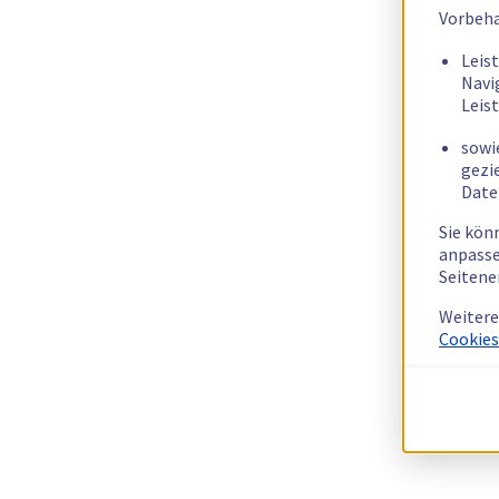
Vorbeha
Leis
Navi
Leis
sowi
gezi
Date
Sie kön
anpasse
Seitene
Weitere
Cookies