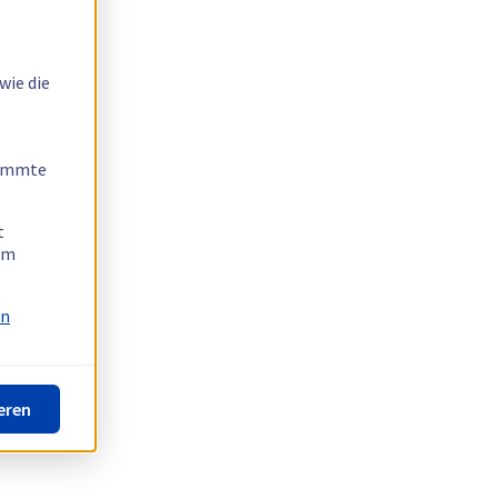
wie die
timmte
t
 am
on
eren