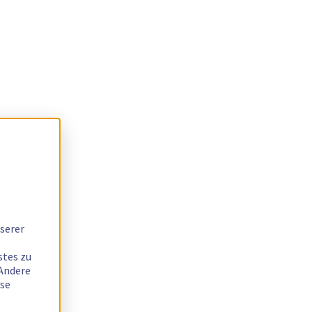
serer
stes zu
 Andere
ese