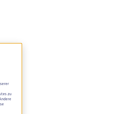
serer
stes zu
 Andere
ese