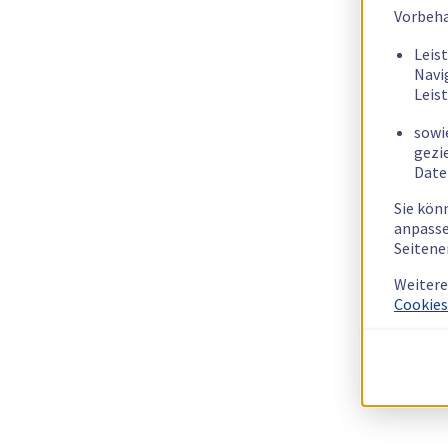
Vorbeha
Leis
Navi
Leis
sowi
gezi
Date
Sie kön
anpasse
Seitene
Weitere
Cookies