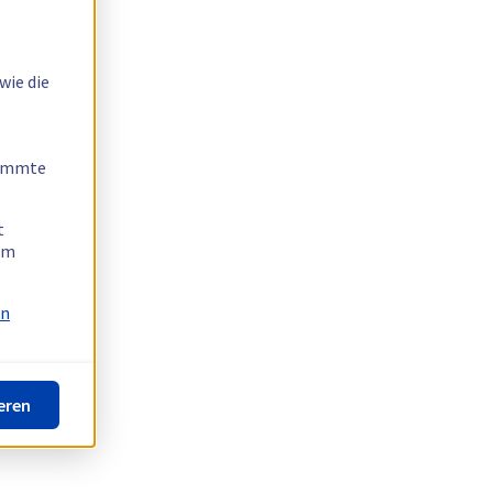
wie die
timmte
t
 am
on
eren