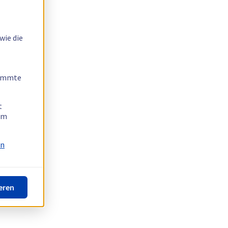
wie die
timmte
t
 am
on
eren