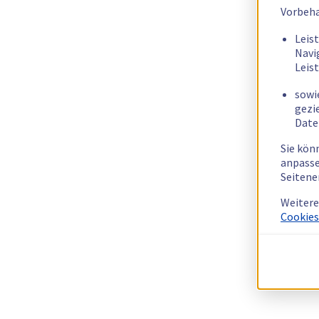
Vorbeha
Leis
Navi
Leis
sowi
gezi
Date
Sie kön
anpasse
Seitene
Weitere
Cookies