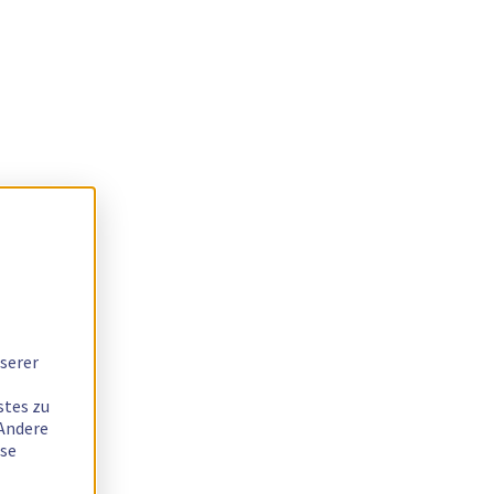
serer
stes zu
 Andere
ese