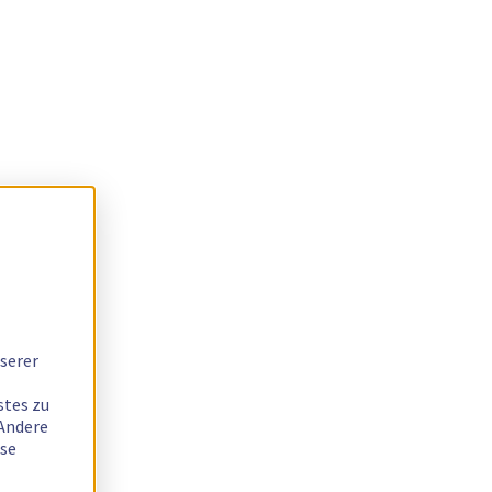
serer
stes zu
 Andere
ese