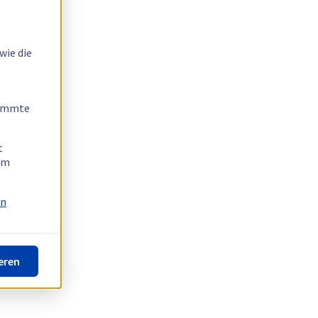
wie die
timmte
t
 am
on
eren