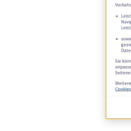
Vorbeha
Leis
Navi
Leis
sowi
gezi
Date
Sie kön
anpasse
Seitene
Weitere
Cookies