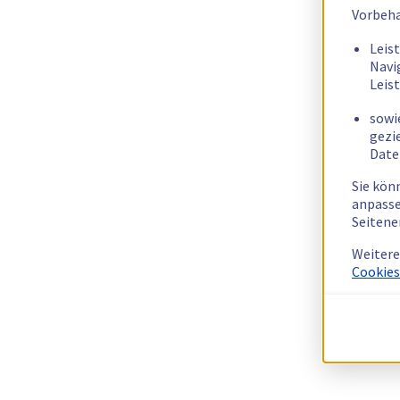
Vorbeha
Leis
Navi
Leis
sowi
gezi
Date
Sie kön
anpasse
Seitene
Weitere
Cookies