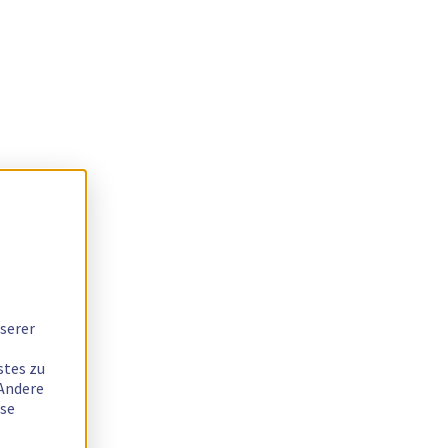
serer
stes zu
 Andere
ese