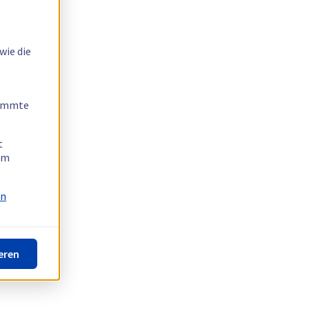
wie die
timmte
t
 am
on
eren