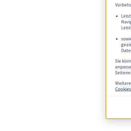
Vorbeha
Leis
Navi
Leis
sowi
gezi
Date
Sie kön
anpasse
Seitene
Weitere
Cookies