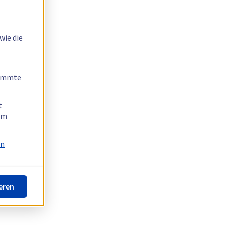
wie die
timmte
t
 am
on
eren