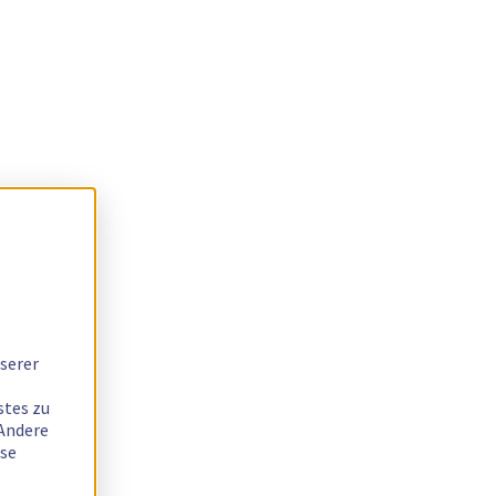
serer
stes zu
 Andere
ese