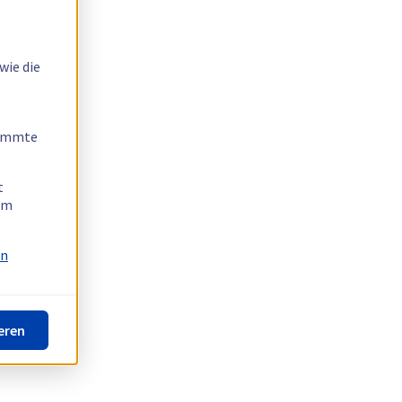
wie die
timmte
t
 am
on
eren