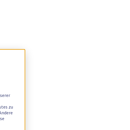
serer
stes zu
 Andere
ese