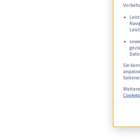
Vorbeha
Leis
Navi
Leis
sowi
gezi
Date
Sie kön
anpasse
Seitene
Weitere
Cookies