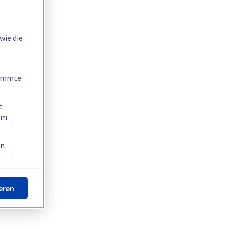
wie die
timmte
t
 am
on
eren