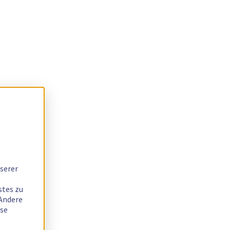
serer
stes zu
 Andere
ese