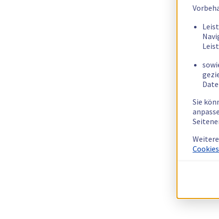
Vorbeha
Leis
Navi
Leis
sowi
gezi
Date
Sie kön
anpasse
Seitene
Weitere
Cookies