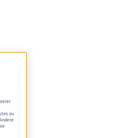
serer
stes zu
 Andere
ese