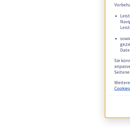
Vorbeha
Leis
Navi
Leis
sowi
gezi
Date
Sie kön
anpasse
Seitene
Weitere
Cookies