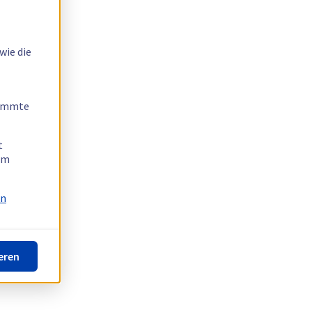
wie die
timmte
t
 am
on
eren