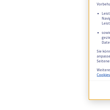
Vorbeha
Leis
Navi
Leis
sowi
gezi
Date
Sie kön
anpasse
Seitene
Weitere
Cookies