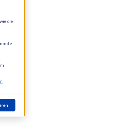
wie die
timmte
t
 am
on
eren