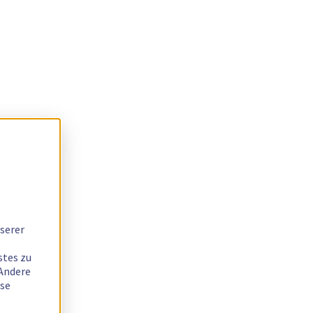
serer
stes zu
 Andere
ese