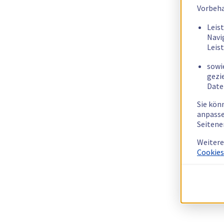
Vorbeha
Leis
Navi
Leis
sowi
gezi
Date
Sie kön
anpasse
Seitene
Weitere
Cookies