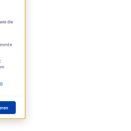
wie die
timmte
t
 am
on
eren