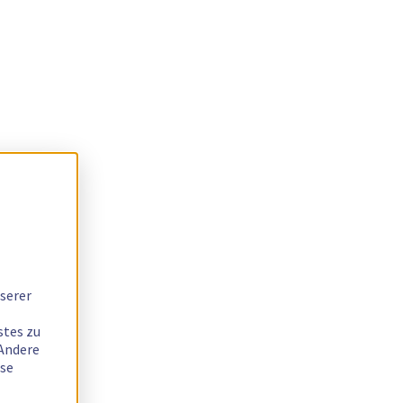
serer
stes zu
 Andere
ese