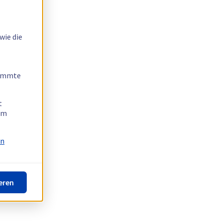
wie die
timmte
t
 am
on
eren