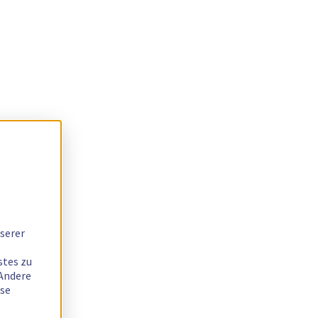
serer
stes zu
 Andere
ese