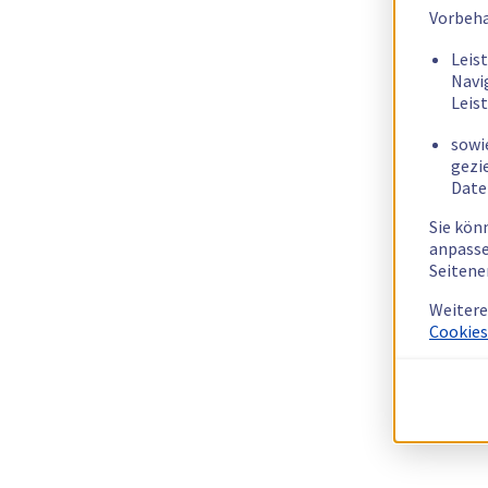
Vorbeha
Leis
Navi
Leis
sowi
gezi
Date
Sie kön
anpasse
Seitene
Weitere
Cookies