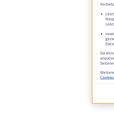
Vorbeha
Leis
Navi
Leis
sowi
gezi
Date
Sie kön
anpasse
Seitene
Weitere
Cookies