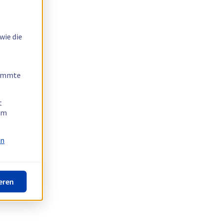
wie die
timmte
t
 am
on
eren