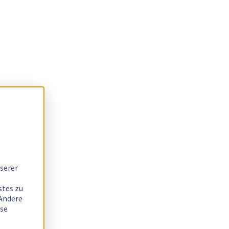
serer
stes zu
 Andere
ese