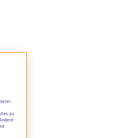
serer
stes zu
 Andere
ese