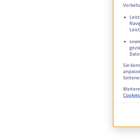
Vorbeha
Leis
Navi
Leis
sowi
gezi
Date
Sie kön
anpasse
Seitene
Weitere
Cookies