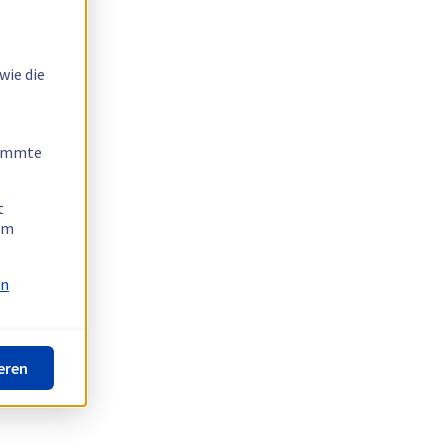
wie die
timmte
t
 am
on
eren