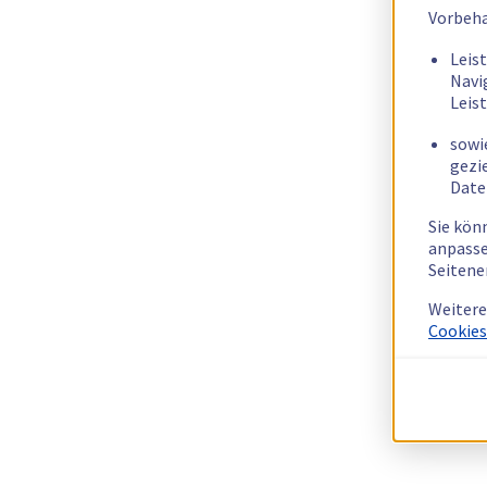
Vorbeha
Leis
Navi
Leis
sowi
gezi
Date
Sie kön
anpasse
Seitene
Weitere
Cookies