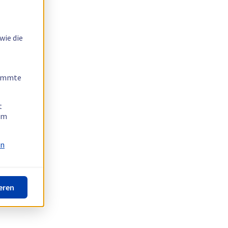
wie die
timmte
t
 am
on
eren