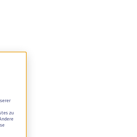
serer
stes zu
 Andere
ese