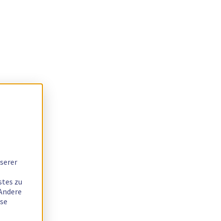
serer
stes zu
 Andere
ese