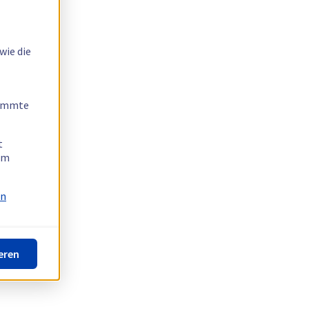
wie die
timmte
t
 am
on
eren