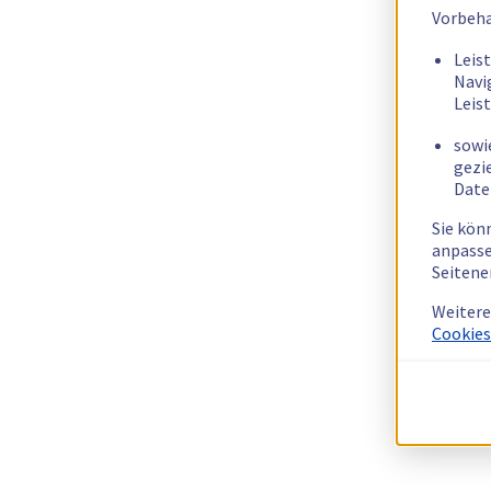
Vorbeha
Leis
Navi
Leis
sowi
gezi
Date
Sie kön
anpasse
Seitene
Weitere
Cookies