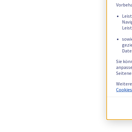
Vorbeha
Leis
Navi
Leis
sowi
gezi
Date
Sie kön
anpasse
Seitene
Weitere
Cookies