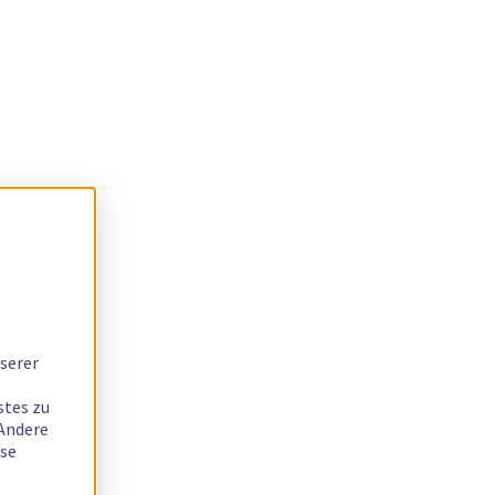
serer
stes zu
 Andere
ese