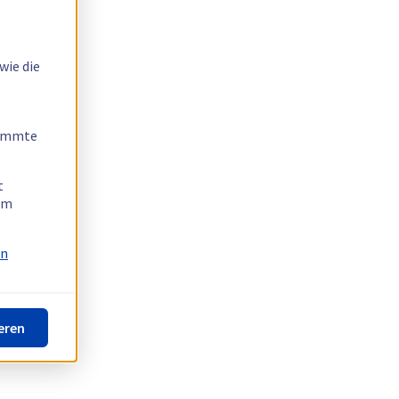
wie die
timmte
t
 am
on
eren