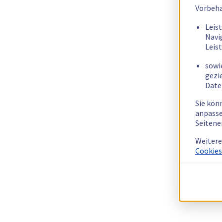
Vorbeha
Leis
Navi
Leis
sowi
gezi
Date
Sie kön
anpasse
Seitene
Weitere
Cookies