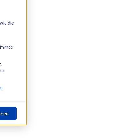
wie die
timmte
t
 am
on
eren