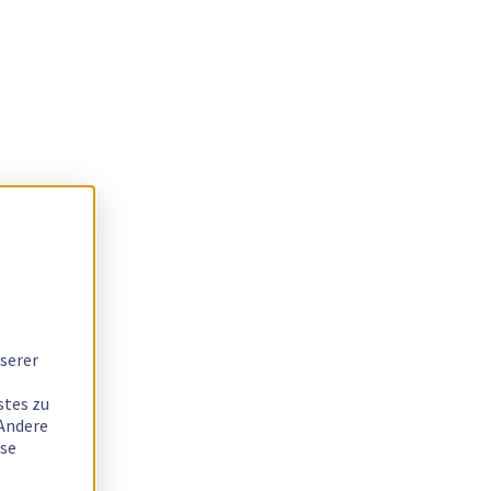
serer
stes zu
 Andere
ese