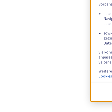
Vorbeha
Leis
Navi
Leis
sowi
gezi
Date
Sie kön
anpasse
Seitene
Weitere
Cookies