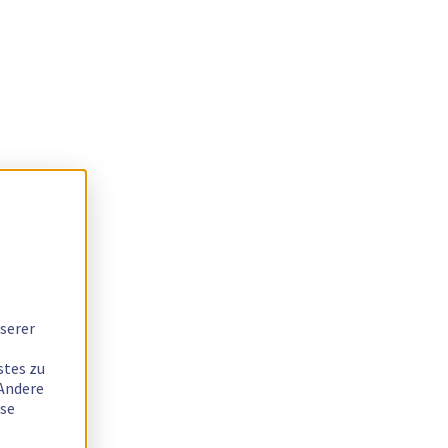
serer
stes zu
 Andere
ese