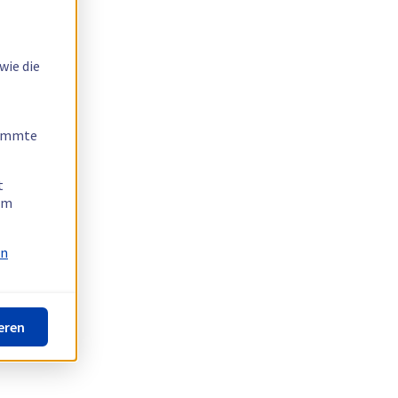
wie die
timmte
t
 am
on
eren