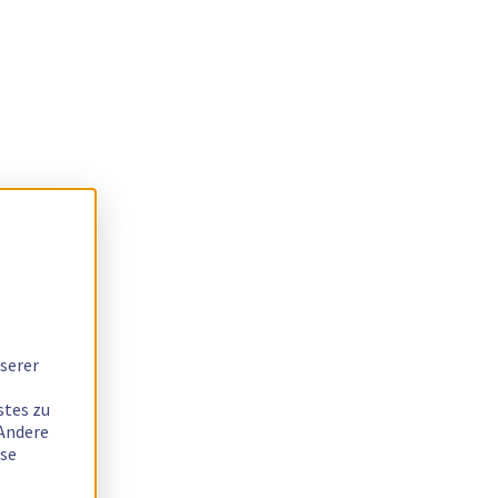
serer
stes zu
 Andere
ese