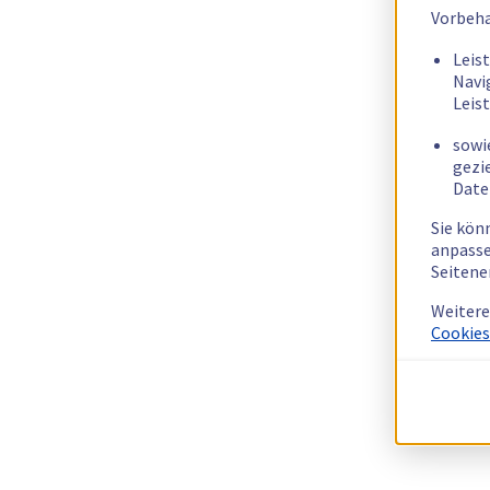
Vorbeha
Leis
Navi
Leis
sowi
gezi
Date
Sie kön
anpasse
Seitene
Weitere
Cookies