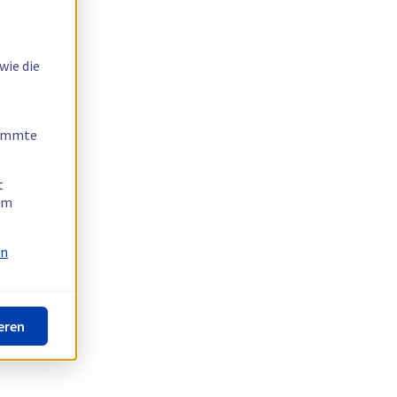
wie die
timmte
t
 am
on
eren