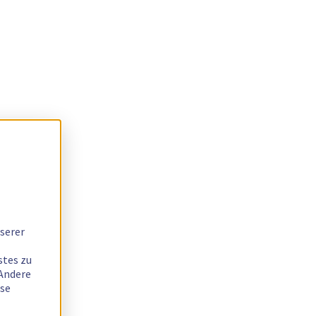
serer
stes zu
 Andere
ese