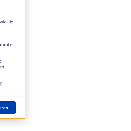
wie die
timmte
t
 am
on
eren