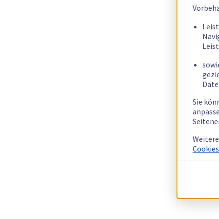
Vorbeha
Leis
Navi
Leis
sowi
gezi
Date
Sie kön
anpasse
Seitene
Weitere
Cookies