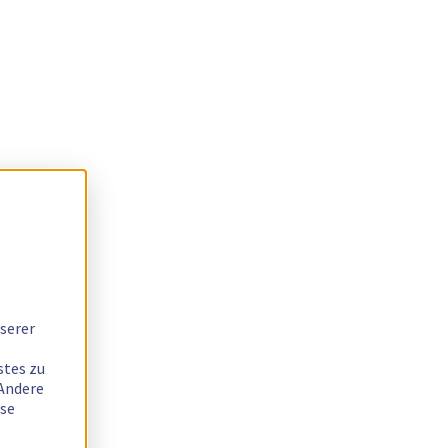
serer
stes zu
 Andere
ese