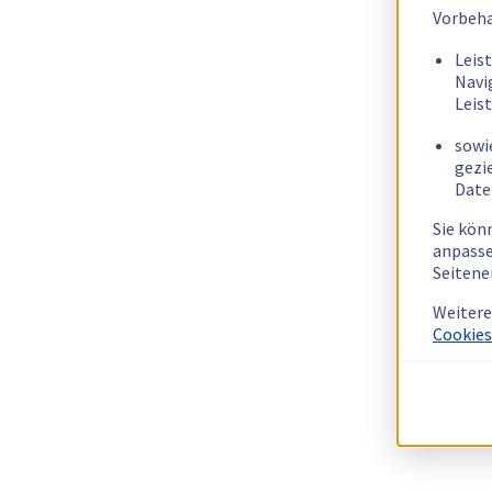
Vorbeha
Leis
Navi
Leis
sowi
gezi
Date
Sie kön
anpasse
Seitene
Weitere
Cookies