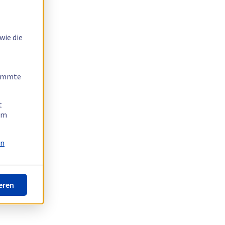
wie die
timmte
t
 am
on
eren