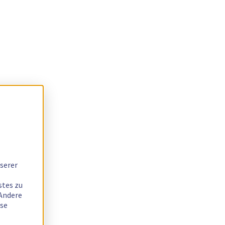
serer
stes zu
 Andere
ese