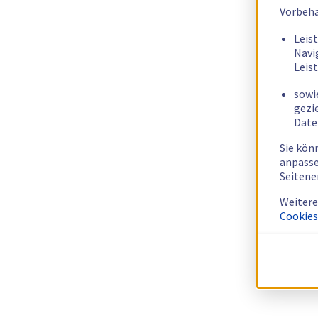
Vorbeha
Leis
Navi
Leis
sowi
gezi
Date
Sie kön
anpasse
Seitene
Weitere
Cookies