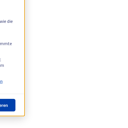
wie die
timmte
t
 am
on
eren