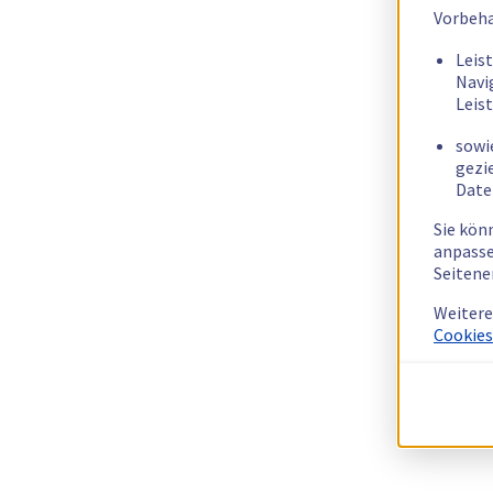
Vorbeha
Leis
Navi
Leis
sowi
gezi
Date
Sie kön
anpasse
Seitene
Weitere
Cookies