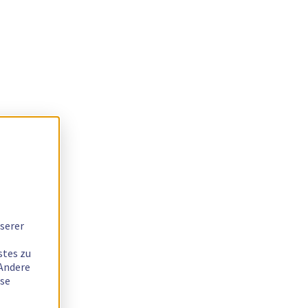
serer
stes zu
 Andere
ese