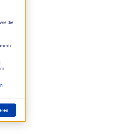
wie die
timmte
t
 am
on
eren