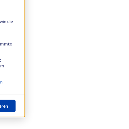
wie die
timmte
t
 am
on
eren