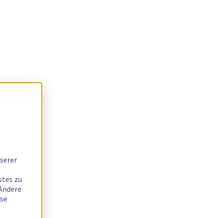
serer
stes zu
 Andere
ese