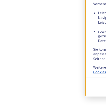
Vorbeha
Leis
Navi
Leis
sowi
gezi
Date
Sie kön
anpasse
Seitene
Weitere
Cookies