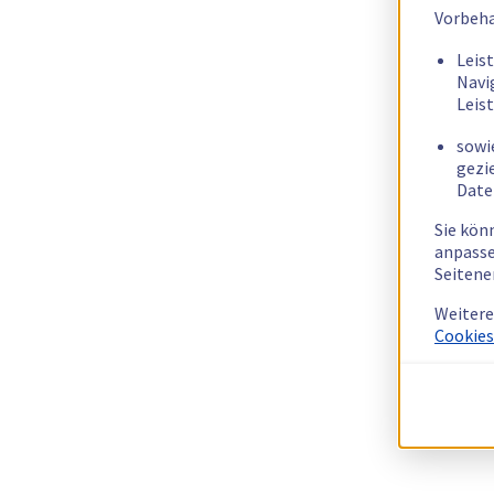
Vorbeha
Leis
Navi
Leis
sowi
gezi
Date
Sie kön
anpasse
Seitene
Weitere
Cookies