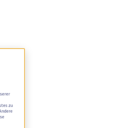
serer
stes zu
 Andere
ese