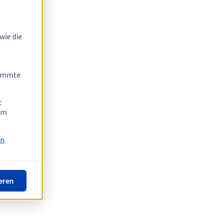
wie die
timmte
t
 am
on
eren