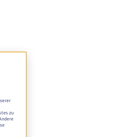
serer
stes zu
 Andere
ese