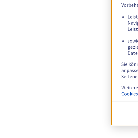
Vorbeha
Leis
Navi
Leis
sowi
gezi
Date
Sie kön
anpasse
Seitene
Weitere
Cookies