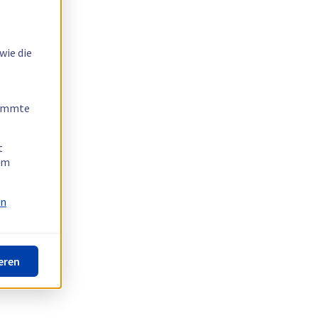
wie die
timmte
t
 am
on
eren