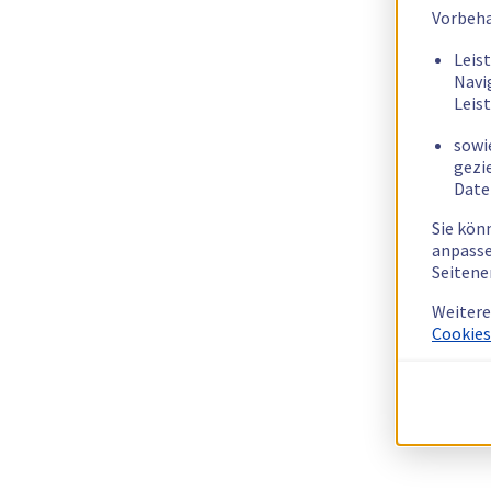
Vorbeha
Leis
Navi
Leis
sowi
gezi
Date
Sie kön
anpasse
Seitene
Weitere
Cookies