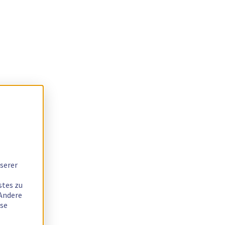
serer
stes zu
 Andere
ese