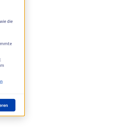
wie die
timmte
t
 am
on
eren