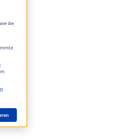
wie die
timmte
t
 am
on
eren