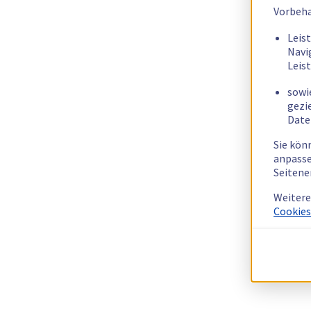
Vorbeha
Leis
Navi
Leis
sowi
gezi
Date
Sie kön
anpasse
Seitene
Weitere
Cookies