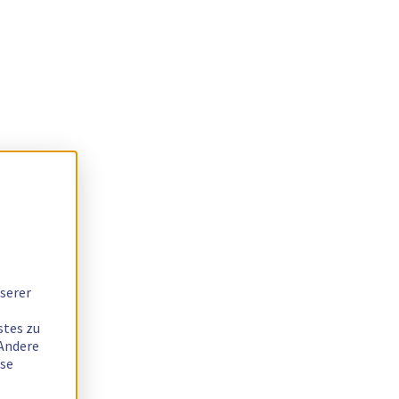
serer
stes zu
 Andere
ese