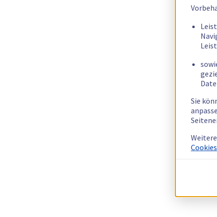
Vorbeha
Leis
Navi
Leis
sowi
gezi
Date
Sie kön
anpasse
Seitene
Weitere
Cookies