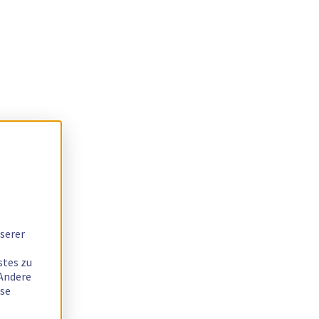
serer
stes zu
 Andere
ese