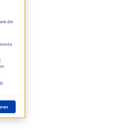
wie die
timmte
t
 am
on
eren