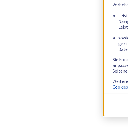
Vorbeha
Leis
Navi
Leis
sowi
gezi
Date
Sie kön
anpasse
Seitene
Weitere
Cookies