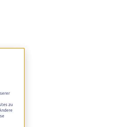
serer
stes zu
 Andere
ese