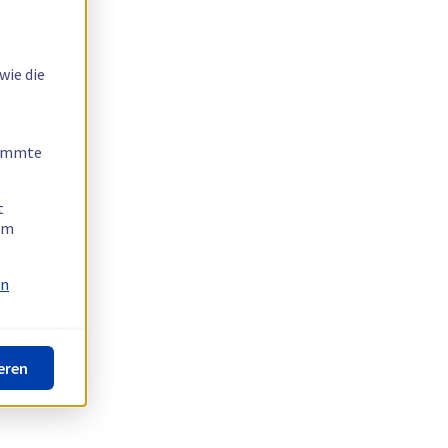
wie die
timmte
t
 am
on
eren