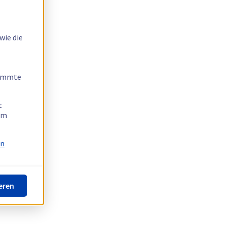
wie die
timmte
t
 am
on
eren