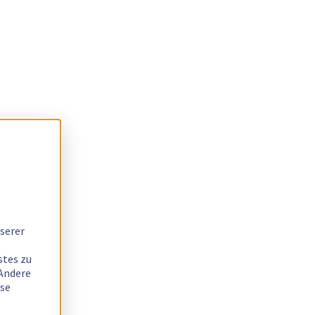
serer
stes zu
 Andere
ese