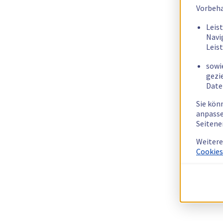
Vorbeha
Leis
Navi
Leis
sowi
gezi
Date
Sie kön
anpasse
Seitene
Weitere
Cookies