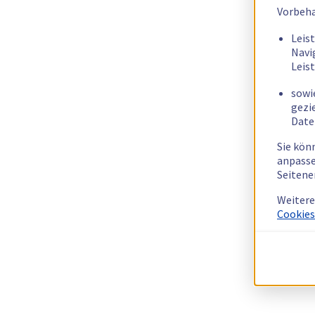
Vorbeha
Leis
Navi
Leis
sowi
gezi
Date
Sie kön
anpasse
Seitene
Weitere
Cookies