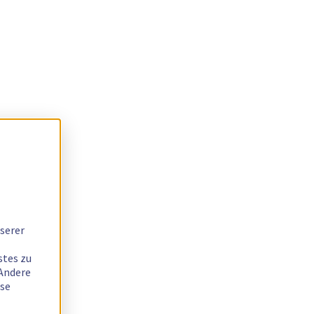
serer
stes zu
 Andere
ese