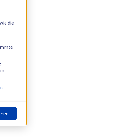
wie die
timmte
t
 am
on
eren