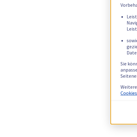
Vorbeha
Leis
Navi
Leis
sowi
gezi
Date
Sie kön
anpasse
Seitene
Weitere
Cookies