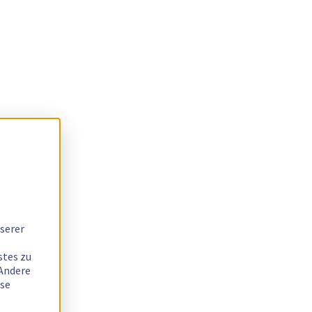
serer
stes zu
 Andere
ese