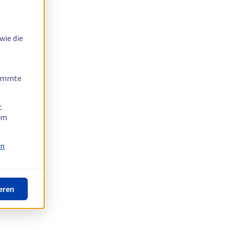
wie die
timmte
t
 am
on
eren