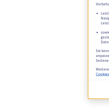
Vorbeha
Leis
Navi
Leis
sowi
gezi
Date
Sie kön
anpasse
Seitene
Weitere
Cookies