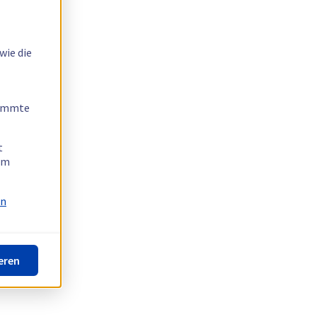
wie die
timmte
t
 am
on
eren