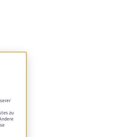
serer
stes zu
 Andere
ese