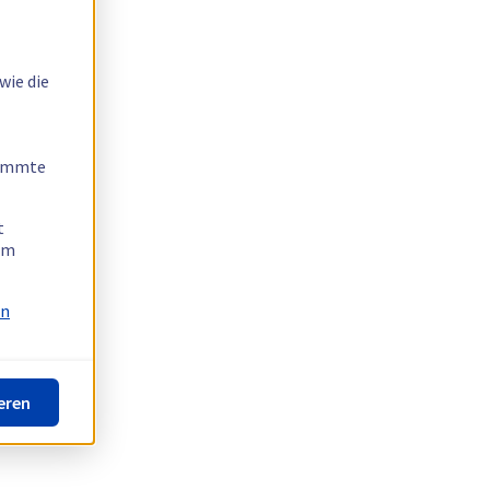
wie die
timmte
t
 am
on
eren