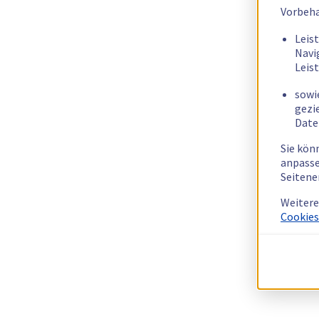
Vorbeha
Leis
Navi
Leis
sowi
gezi
Date
Sie kön
anpasse
Seitene
Weitere
Cookies